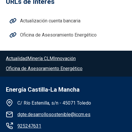
URLs de Interés
Actualización cuenta bancaria
Oficina de Asesoramiento Energético
Menú del pie
Actualidad
Minería CLM
Innovación
Oficina de Asesoramiento Energético
Energía Castilla-La Mancha
Información de la institución
C/ Río Estenilla, s/n - 45071 Toledo
dgte.desarrollosostenible@jccm.es
925247631